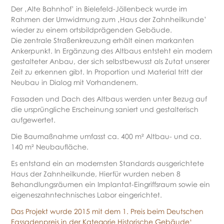
Der ‚Alte Bahnhof’ in Bielefeld-Jöllenbeck wurde im
Rahmen der Umwidmung zum ‚Haus der Zahnheilkunde’
wieder zu einem ortsbildprägenden Gebäude.
Die zentrale Straßenkreuzung erhält einen markanten
Ankerpunkt. In Ergänzung des Altbaus entsteht ein modern
gestalteter Anbau, der sich selbstbewusst als Zutat unserer
Zeit zu erkennen gibt. In Proportion und Material tritt der
Neubau in Dialog mit Vorhandenem.
Fassaden und Dach des Altbaus werden unter Bezug auf
die ursprüngliche Erscheinung saniert und gestalterisch
aufgewertet.
Die Baumaßnahme umfasst ca. 400 m² Altbau- und ca.
140 m² Neubaufläche.
Es entstand ein an modernsten Standards ausgerichtete
Haus der Zahnheilkunde, Hierfür wurden neben 8
Behandlungsräumen ein Implantat-Eingriffsraum sowie ein
eigeneszahntechnisches Labor eingerichtet.
Das Projekt wurde 2015 mit dem 1. Preis beim Deutschen
Fassadenpreis in der Kategorie Historische Gebäude‘