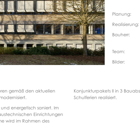
Planung:
Realisierung:
Bauherr:
Team:
Bilder:
eren gemäß den aktuellen
Konjunkturpakets II in 3 Baua
modernisiert.
Schulferien realisiert.
und energetisch saniert. Im
haustechnischen Einrichtungen
me wird im Rahmen des