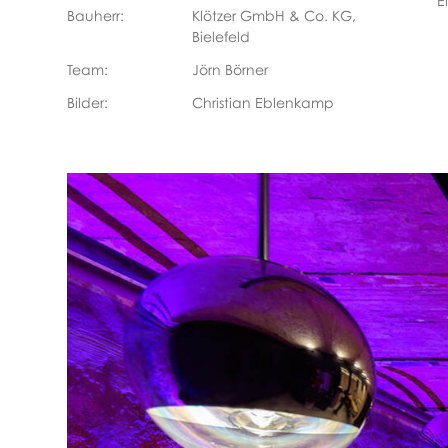
E
Bauherr:
Klötzer GmbH & Co. KG,
Bielefeld
Team:
Jörn Börner
Bilder:
Christian Eblenkamp