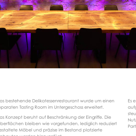
as bestehende Delikatessenrestaurant wurde um einen
Es e
eparaten Tasting Room im Untergeschoss erweitert.
aufg
ste
as Konzept beruht auf Beschränkung der Eingriffe. Die
Nut
berflächen bleiben wie vorgefunden, lediglich reduziert
Part
estaltete Möbel und präzise im Bestand platzierte