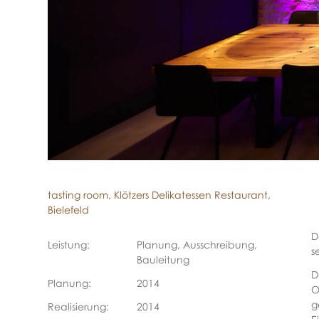
tasting room, Klötzers Delikatessen Restaurant,
Bielefeld
D
Leistung:
Planung, Ausschreibung,
s
Bauleitung
D
Planung:
2014
O
g
Realisierung:
2014