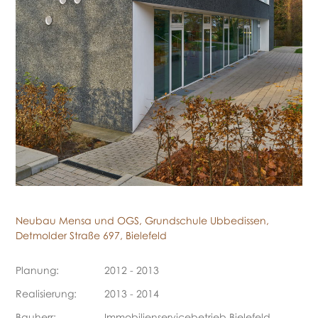
Neubau Mensa und OGS, Grundschule Ubbedissen,
Detmolder Straße 697, Bielefeld
Planung:
2012 - 2013
Realisierung:
2013 - 2014
Bauherr:
Immobilienservicebetrieb Bielefeld